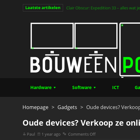
Laatste artikelen
Clair Obscur: Expedition 33 – alles wat
van het jaar (Deel 1)
Hardware
Software
ICT
Ga
Homepage
>
Gadgets
>
Oude devices? Verkoop
Oude devices? Verkoop ze onl
Paul
1 year ago
Comments Off