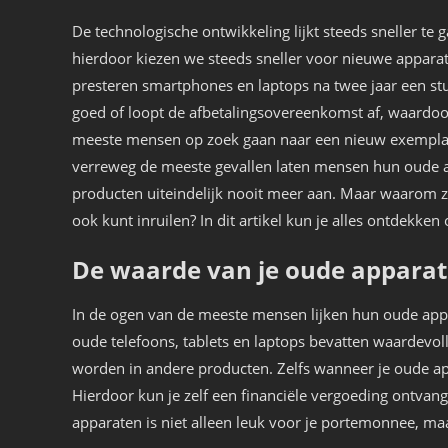
De technologische ontwikkeling lijkt steeds sneller te 
hierdoor kiezen we steeds sneller voor nieuwe appara
presteren smartphones en laptops na twee jaar een st
goed of loopt de afbetalingsovereenkomst af, waardoo
meeste mensen op zoek gaan naar een nieuw exemplaa
verreweg de meeste gevallen laten mensen hun oude a
producten uiteindelijk nooit meer aan. Maar waarom zo
ook kunt inruilen? In dit artikel kun je alles ontdekke
De waarde van je oude appara
In de ogen van de meeste mensen lijken hun oude appa
oude telefoons, tablets en laptops bevatten waardev
worden in andere producten. Zelfs wanneer je oude ap
Hierdoor kun je zelf een financiële vergoeding ontvan
apparaten is niet alleen leuk voor je portemonnee, maa