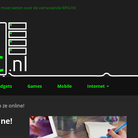
 je moet weten over de verrassende RPG-hit
dgets
Games
Mobile
Internet
 ze online!
ine!