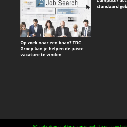
Computer acce
standaard geb
Op zoek naar een baan? TDC
Groep kan je helpen de juiste
vacature te vinden
Wij gebruiken cookies op onze website om jouw bele