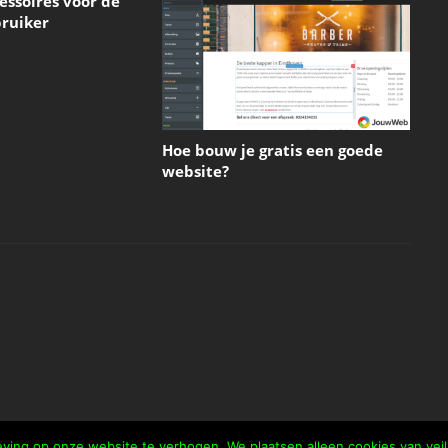
ssoires voor de
ruiker
Hoe bouw je gratis een goede
website?
ving op onze website te verhogen. We plaatsen alleen cookies van vei