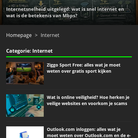
Internetsnelheid uitgelegd: wat is snel internet en
Hoe u uw PC-hardware kunt beveiligen tegen
wat is de betekenis van Mbps?
virussen en hackers
Homepage
>
Internet
Categorie:
Internet
Ziggo Sport Free: alles wat je moet
weten over gratis sport kijken
Wat is online veiligheid? Hoe herken je
veilige websites en voorkom je scams
Outlook.com inloggen: alles wat je
moet weten over Outlook.com en de e-