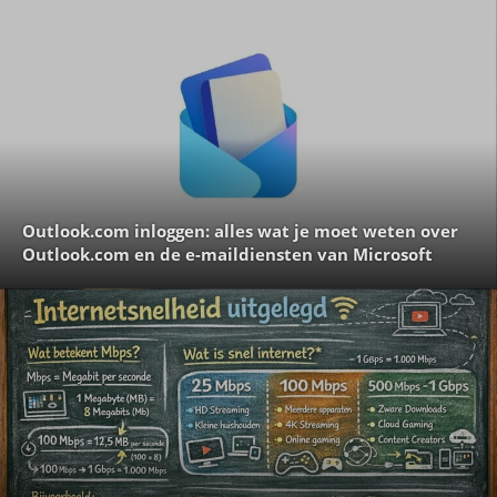
Outlook.com inloggen: alles wat je moet weten over
Outlook.com en de e-maildiensten van Microsoft
Top 10 e-commerce hostingproviders in Nederland