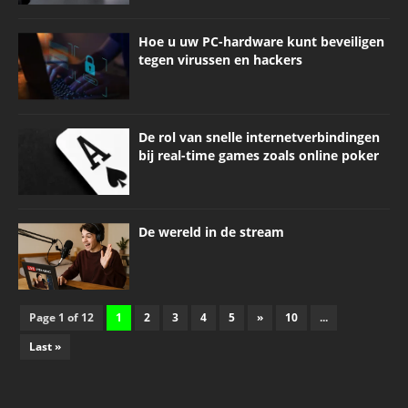
Hoe u uw PC-hardware kunt beveiligen
tegen virussen en hackers
De rol van snelle internetverbindingen
bij real-time games zoals online poker
De wereld in de stream
Page 1 of 12
1
2
3
4
5
»
10
...
Last »