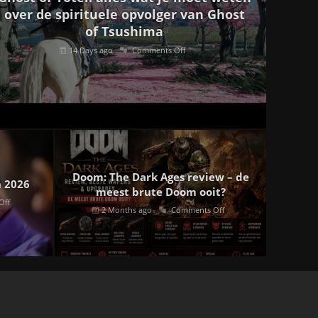
over de spirituele opvolger van Ghost
of Tsushima
14 Days ago
Comments Off
Doom: The Dark Ages review – de
n 2026
meest brute Doom ooit?
Off
2 Months ago
Comments Off