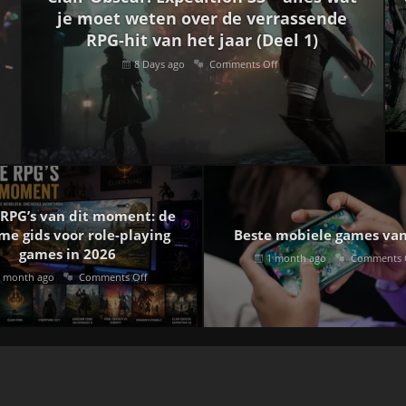
je moet weten over de verrassende
RPG-hit van het jaar (Deel 1)
8 Days ago
Comments Off
 RPG’s van dit moment: de
me gids voor role-playing
Beste mobiele games va
games in 2026
1 month ago
Comments 
 month ago
Comments Off