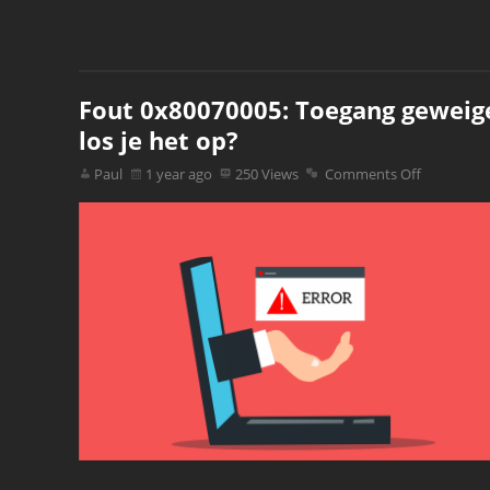
Fout 0x80070005: Toegang geweige
los je het op?
Paul
1 year ago
250 Views
Comments Off