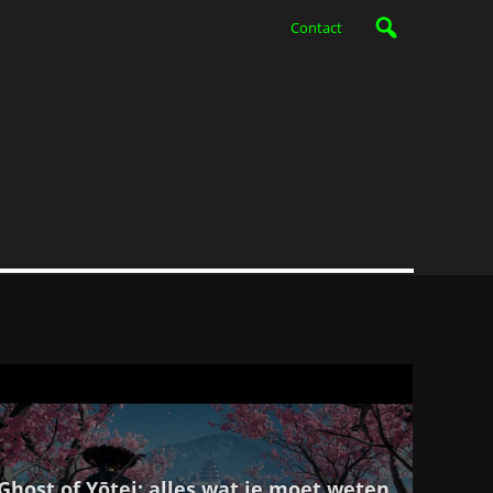
Contact
Ghost of Yōtei: alles wat je moet weten