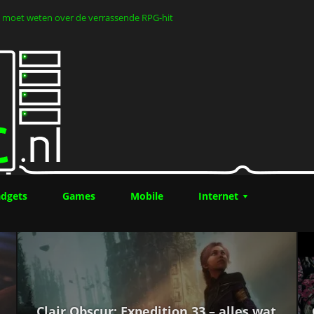
 je moet weten over de verrassende RPG-hit
dgets
Games
Mobile
Internet
Clair Obscur: Expedition 33 – alles wat