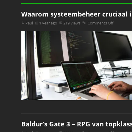
Waarom systeembeheer cruciaal is
Paul
1 year ago
219 Views
Comments Off
Baldur’s Gate 3 – RPG van topklass