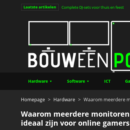
Laatste artikelen
Clair Obscur: Expedition 33 – alles wat
van het jaar (Deel 1)
Hardware
Software
ICT
Ga
Homepage
>
Hardware
>
Waarom meerdere mon
Waarom meerdere monitoren
ideaal zijn voor online gamers