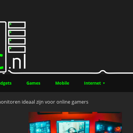
 je moet weten over de verrassende RPG-hit
dgets
Games
Mobile
Internet
itoren ideaal zijn voor online gamers