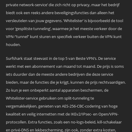
private network-service’ die zich richt op privacy, maar het bedrijf
biedt ook een reeks andere beveiligingsfuncties dan alleen het
versleutelen van jouw gegevens. ‘Whitelister’ is bijvoorbeeld de tool
voor ‘gesplitste tunneling’, waarmee je het meeste verkeer door de
VPN-“tunnel” kunt sturen en specifiek verkeer buiten de VPN kunt
houden.
Surfshark staat steevast in de top 5 van Beste VPN’s. De service
werkt met een abonnement van maand tot maand. De prijs is soms
iets duurder dan de meeste andere bedrijven die deze service
bieden, maar de functies die je krijgt, kunnen de prijs rechtvaardigen.
Zo kun je een onbeperkt aantal apparaten beschermen, de
Whitelister-service gebruiken om split-tunneling te
vergemakkelijken, genieten van AES-256-CBC-codering van hoge
kwaliteit en veilig internetten met de IKEv2/IPsec- en Open/VPN-
protocollen. Extra functies, zoals een no-logs-beleid, kill-schakelaar
en privé-DNS en lekbescherming, zijn ook, zonder extra kosten,