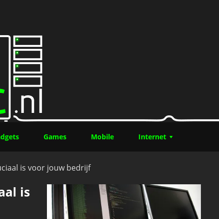
 je moet weten over de verrassende RPG-hit
dgets
Games
Mobile
Internet
aal is voor jouw bedrijf
al is