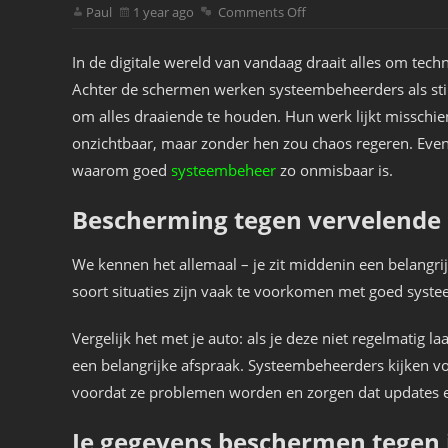
Paul
1 year ago
Comments Off
In de digitale wereld van vandaag draait alles om tech
Achter de schermen werken systeembeheerders als sti
om alles draaiende te houden. Hun werk lijkt misschie
onzichtbaar, maar zonder hen zou chaos regeren. Even
waarom goed
systeembeheer
zo onmisbaar is.
Bescherming tegen vervelende
We kennen het allemaal – je zit middenin een belangrijk
soort situaties zijn vaak te voorkomen met goed syst
Vergelijk het met je auto: als je deze niet regelmatig 
een belangrijke afspraak. Systeembeheerders kijken vo
voordat ze problemen worden en zorgen dat updates e
Je gegevens beschermen tegen 