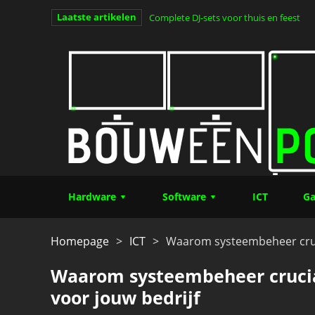
Laatste artikelen
Clair Obscur: Expedition 33 – alles wat
van het jaar (Deel 1)
Hardware
Software
ICT
Ga
Homepage
>
ICT
>
Waarom systeembeheer cruci
Waarom systeembeheer crucia
voor jouw bedrijf