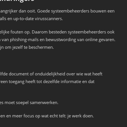
elangrijker dan ooit. Goede systeembeheerders bouwen een
lls en up-to-date virusscanners.
elijke fouten op. Daarom besteden systeembeheerders ook
n van phishing-mails en bewustwording van online gevaren.
zijn om jezelf te beschermen.
zelfde document of onduidelijkheid over wie wat heeft
en toegang heeft tot dezelfde informatie en dat
lles moet soepel samenwerken.
en en meer focus op wat echt telt: je werk doen.