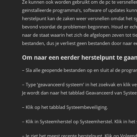
Ze kunnen ook worden gebruikt om de pc te versnellen
geïnstalleerde programma’s, software of updates kunn
herstelpunt kan de zaken weer versnellen omdat het s
bevond voordat de problemen begonnen. Houd er echter
naar de staat waarin het zich de afgelopen zeven tot 
bestanden, dus je verliest geen bestanden door naar e
Om naar een eerder herstelpunt te gaan
– Sla alle geopende bestanden op en sluit al de progr
– Type ‘geavanceerd systeem’ in het zoekvak en klik 
Je wordt dan naar het tabblad Geavanceerd van Syste
– Klik op het tabblad Systeembeveiliging.
– Klik in Systeemherstel op Systeemherstel. Klik in he
– Je ziet het meest recente herstelpunt. Klik op Volgend