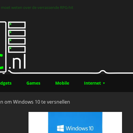
 je moet weten over de verrassende RPG-hit
dgets
Games
Mobile
Internet
en om Windows 10 te versnellen