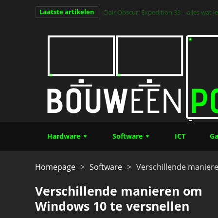
Laatste artikelen
Clair Obscur: Expedition 33 – alles wat
van het jaar (Deel 1)
Hardware
Software
ICT
Ga
Homepage
>
Software
>
Verschillende manier
Verschillende manieren om
Windows 10 te versnellen