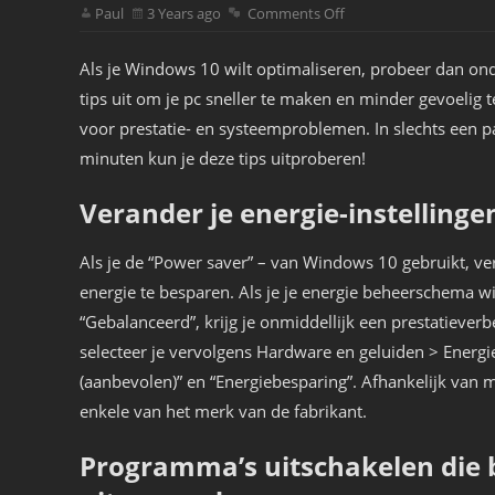
Paul
3 Years ago
Comments Off
Als je Windows 10 wilt optimaliseren, probeer dan on
tips uit om je pc sneller te maken en minder gevoelig
voor prestatie- en systeemproblemen. In slechts een p
minuten kun je deze tips uitproberen!
Verander je energie-instellinge
Als je de “Power saver” – van Windows 10 gebruikt, vertr
energie te besparen. Als je je energie beheerschema wij
“Gebalanceerd”, krijg je onmiddellijk een prestatiever
selecteer je vervolgens Hardware en geluiden > Energi
(aanbevolen)” en “Energiebesparing”. Afhankelijk van 
enkele van het merk van de fabrikant.
Programma’s uitschakelen die 