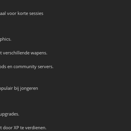
al voor korte sessies
phics.
t verschillende wapens.
mods en community servers.
pulair bij jongeren
 upgrades.
ert door XP te verdienen.