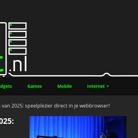
 je moet weten over de verrassende RPG-hit
dgets
Games
Mobile
Internet
an 2025: speelplezier direct in je webbrowser!
025: