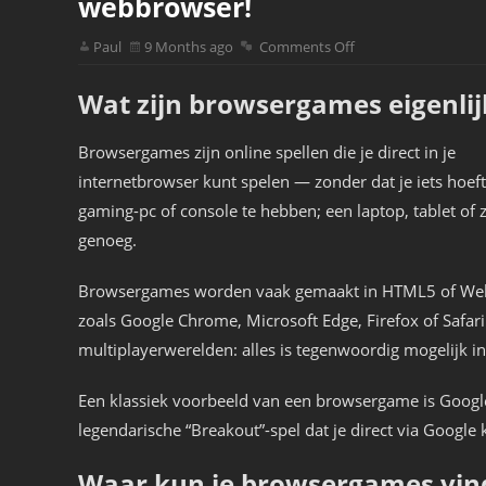
webbrowser!
Paul
9 Months ago
Comments Off
Wat zijn browsergames eigenlij
Browsergames zijn online spellen die je direct in je
internetbrowser kunt spelen — zonder dat je iets hoeft
gaming-pc of console te hebben; een laptop, tablet of
genoeg.
Browsergames worden vaak gemaakt in HTML5 of Web
zoals Google Chrome, Microsoft Edge, Firefox of Safari
multiplayerwerelden: alles is tegenwoordig mogelijk in
Een klassiek voorbeeld van een browsergame is Googl
legendarische “Breakout”-spel dat je direct via Google 
Waar kun je browsergames vin