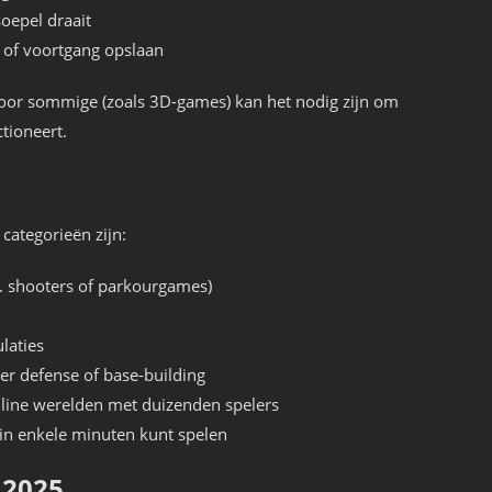
soepel draait
 of voortgang opslaan
oor sommige (zoals 3D-games) kan het nodig zijn om
ctioneert.
 categorieën zijn:
jv. shooters of parkourgames)
laties
er defense of base-building
nline werelden met duizenden spelers
 in enkele minuten kunt spelen
 2025