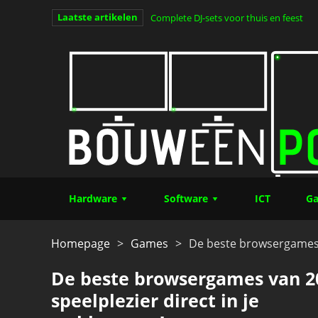
Laatste artikelen
Clair Obscur: Expedition 33 – alles wat
van het jaar (Deel 1)
Hardware
Software
ICT
Ga
Homepage
>
Games
>
De beste browsergames v
De beste browsergames van 2
speelplezier direct in je