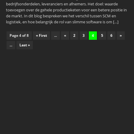
bedrijfsonderdelen, leveranciers en afnemers. Het doel: waarde
toevoegen over de gehele productieketen voor een betere positie in
de markt. In dit blog bespreken we het verschil tussen SCM en
logistiek, en hoe belangrijk de rol van slimme software is om […]
Page 4 of 8
« First
...
«
2
3
4
5
6
»
...
Last »