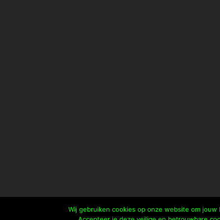
Wij gebruiken cookies op onze website om jouw b
Accepteer je deze veilige en betrouwbare coo