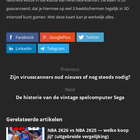
favoriete keuze in die klasse van Alternate-klanten. De kaart is zó
geavanceerd, dat je hiermee op wel 3 beeldschermen tegelijk in 3D
intensief kunt gamen. Met deze kaart kan je werkelijk alles.
Facebook
GooglePlus
Twitter
Linkedin
Telegram
Previous
Zijn virusscanners oud nieuws of nog steeds nodig?
Next
De historie van de vintage spelcomputer Sega
Gerelateerde artikelen
NBA 2K26 vs NBA 2K25 — welke koop
jij? (uitgebreide vergelijking)