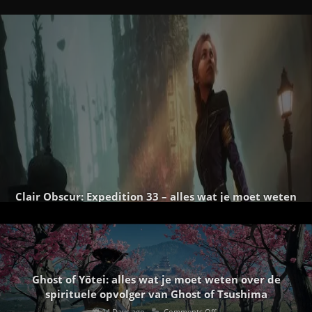
Clair Obscur: Expedition 33 – alles wat je moet weten
over de verrassende RPG-hit van het jaar (Deel 1)
8 Days ago
Comments Off
Ghost of Yōtei: alles wat je moet weten over de
spirituele opvolger van Ghost of Tsushima
14 Days ago
Comments Off