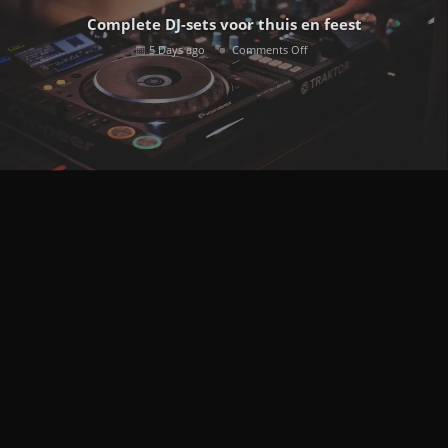
Complete DJ-sets voor thuis en feest
5 Days ago
Comments Off