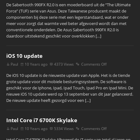
De Sabertooth 990FX R2.0 is een moederboard uit de “The Ultimate
Force” (TUF) serie van Asus. Deze Taiwanese producent maakt de
componenten bij deze serie met een legerstandaard, wat er onder
meer voor zorgt dat warmte veel beter afgevoerd wordt dan met
conventionele onderdelen. De Asus Sabertooth 990FX R2.0 is
daardoor uitstekend geschikt voor overklokken […]
iOS 10 update
Paul
10 Years ago
4373 Views
Comments Off
De iOS 10 update is de nieuwste update van Apple. Het is de tiende
grote update voor dit mobiele besturingssysteem. De software is
geschikt voor de Iphone, Ipad, Ipad Touch, Ipad Pro en Ipad Mini. De
nieuwe iOS 10 update werd op 13 september van dit jaar gelanceerd.
De nieuwe update heeft gezorgd voor een […]
Intel Core i7 6700K Skylake
Paul
10 Years ago
5334 Views
Comments Off
Intel Core i7 6700K Skylake Alhoewel de i7-serie van Intel al jaren op