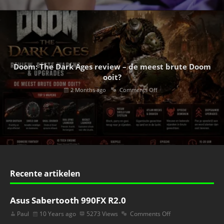
Doom: The Dark Ages review – de meest brute Doom
ooit?
2 Months ago
Comments Off
Recente artikelen
Asus Sabertooth 990FX R2.0
Paul
10 Years ago
5273 Views
Comments Off