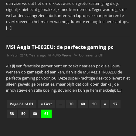
dan zien we dat het om dikke, zware en grote kasten ging die je
eigenlijk niet echt gemakkelijk mee kon nemen. Tegenwoordig is dit
wel anders, aangezien fabrikanten van laptops elkaar proberen te
overtroeven in het maken van nog dunnere en nog kleinere laptops.
[…]
MSI Aegis Ti-002EU: de perfecte gaming pc
Paul
10 Years ago
4845 Views
Comments Off
Als jij een fanatieke gamer bent en zoekt naar een pc die al jouw
wensen op gamegebied aan kan, dan is de MSI Aegis Ti-002EU de
perfecte gaming pc voor jou. Deze superkrachtige desktop levert niet
alleen geweldige prestaties, maar blijft dat ook doen dankzij de
innovatieve en stille koeling. Bovendien kun je hem makkelijk […]
Page 61 of 61
« First
...
30
40
50
«
57
58
59
60
61