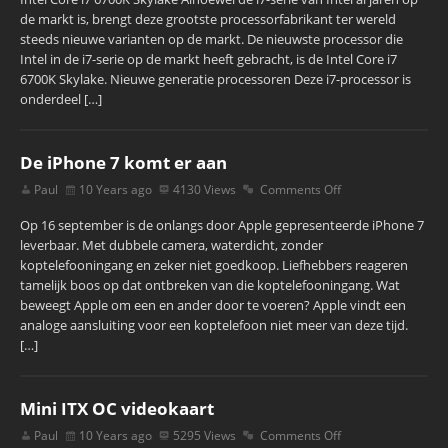
de markt is, brengt deze grootste processorfabrikant ter wereld
steeds nieuwe varianten op de markt. De nieuwste processor die
Intel in de i7-serie op de markt heeft gebracht, is de Intel Core i7
6700K Skylake. Nieuwe generatie processoren Deze i7-processor is
onderdeel […]
De iPhone 7 komt er aan
Paul
10 Years ago
4130 Views
Comments Off
Op 16 september is de onlangs door Apple gepresenteerde iPhone 7
leverbaar. Met dubbele camera, waterdicht, zonder
koptelefooningang en zeker niet goedkoop. Liefhebbers reageren
tamelijk boos op dat ontbreken van die koptelefooningang. Wat
beweegt Apple om een en ander door te voeren? Apple vindt een
analoge aansluiting voor een koptelefoon niet meer van deze tijd.
[…]
Mini ITX OC videokaart
Paul
10 Years ago
5295 Views
Comments Off