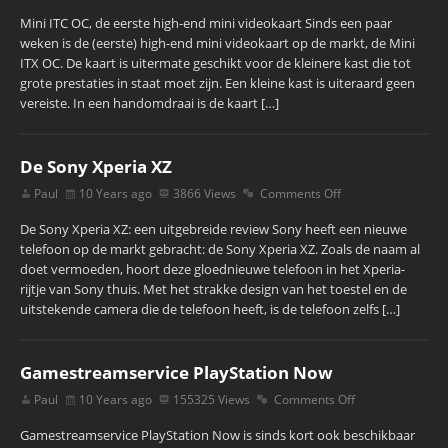
Mini ITC OC, de eerste high-end mini videokaart Sinds een paar
weken is de (eerste) high-end mini videokaart op de markt, de Mini
ITX OC. De kaart is uitermate geschikt voor de kleinere kast die tot
grote prestaties in staat moet zijn. Een kleine kast is uiteraard geen
vereiste. In een handomdraai is de kaart […]
De Sony Xperia XZ
Paul
10 Years ago
3866 Views
Comments Off
De Sony Xperia XZ: een uitgebreide review Sony heeft een nieuwe
telefoon op de markt gebracht: de Sony Xperia XZ. Zoals de naam al
doet vermoeden, hoort deze gloednieuwe telefoon in het Xperia-
rijtje van Sony thuis. Met het strakke design van het toestel en de
uitstekende camera die de telefoon heeft, is de telefoon zelfs […]
Gamestreamservice PlayStation Now
Paul
10 Years ago
155325 Views
Comments Off
Gamestreamservice PlayStation Now is sinds kort ook beschikbaar